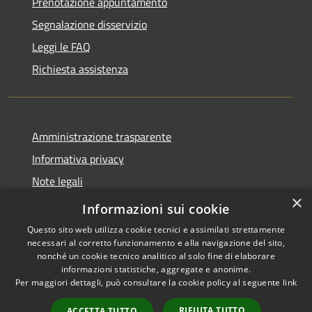
Prenotazione appuntamento
Segnalazione disservizio
Leggi le FAQ
Richiesta assistenza
Amministrazione trasparente
Informativa privacy
Note legali
×
Dichiarazione di accessibilità
Informazioni sui cookie
Questo sito web utilizza cookie tecnici e assimilati strettamente
necessari al corretto funzionamento e alla navigazione del sito,
nonché un cookie tecnico analitico al solo fine di elaborare
informazioni statistiche, aggregate e anonime.
RSS
Copyright © 2026 • Comune di
Per maggiori dettagli, può consultare la cookie policy al seguente
link
Accessibilità
Bompietro • Powered by
Privacy
Municipium
Accesso
•
RIFIUTA TUTTO
ACCETTA TUTTO