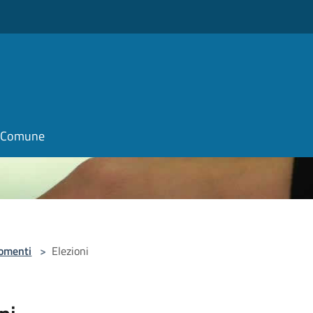
o
il Comune
omenti
>
Elezioni