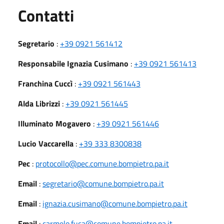
Utili
Contatti
Segretario
:
+39 0921 561412
Responsabile Ignazia Cusimano
:
+39 0921 561413
Franchina Cuccì
:
+39 0921 561443
Alda Librizzi
:
+39 0921 561445
Illuminato Mogavero
:
+39 0921 561446
Lucio Vaccarella
:
+39 333 8300838
Pec
:
protocollo@pec.comune.bompietro.pa.it
Email
:
segretario@comune.bompietro.pa.it
Email
:
ignazia.cusimano@comune.bompietro.pa.it
Email
:
carmelo.fuca@comune.bompietro.pa.it