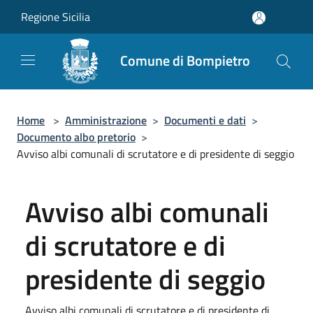
Salta al contenuto principale
Regione Sicilia
Comune di Bompietro
Home
>
Amministrazione
>
Documenti e dati
>
Documento albo pretorio
>
Avviso albi comunali di scrutatore e di presidente di seggio
Avviso albi comunali
di scrutatore e di
presidente di seggio
Avviso albi comunali di scrutatore e di presidente di