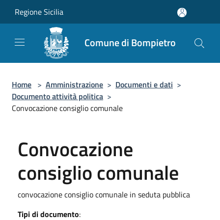
Salta al contenuto principale
Regione Sicilia
Comune di Bompietro
Home
>
Amministrazione
>
Documenti e dati
>
Documento attività politica
>
Convocazione consiglio comunale
Convocazione
consiglio comunale
convocazione consiglio comunale in seduta pubblica
Tipi di documento
: