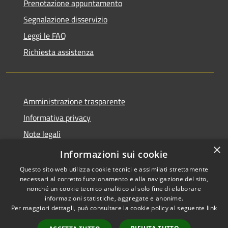
Prenotazione appuntamento
Segnalazione disservizio
Leggi le FAQ
Richiesta assistenza
Amministrazione trasparente
Informativa privacy
Note legali
×
Dichiarazione di accessibilità
Informazioni sui cookie
Questo sito web utilizza cookie tecnici e assimilati strettamente
necessari al corretto funzionamento e alla navigazione del sito,
nonché un cookie tecnico analitico al solo fine di elaborare
informazioni statistiche, aggregate e anonime.
RSS
Copyright © 2026 • Comune di
Per maggiori dettagli, può consultare la cookie policy al seguente
link
Accessibilità
Bompietro • Powered by
Privacy
Municipium
Accesso
•