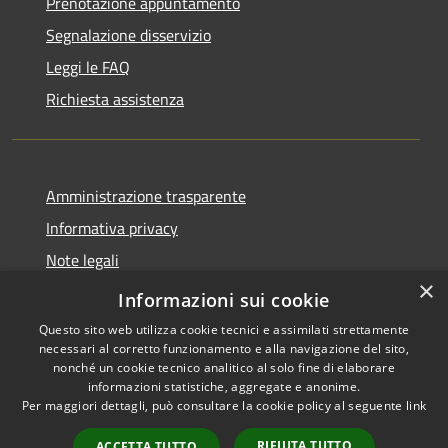
Prenotazione appuntamento
Segnalazione disservizio
Leggi le FAQ
Richiesta assistenza
Amministrazione trasparente
Informativa privacy
Note legali
×
Dichiarazione di accessibilità
Informazioni sui cookie
Questo sito web utilizza cookie tecnici e assimilati strettamente
necessari al corretto funzionamento e alla navigazione del sito,
nonché un cookie tecnico analitico al solo fine di elaborare
informazioni statistiche, aggregate e anonime.
RSS
Copyright © 2026 • Comune di
Per maggiori dettagli, può consultare la cookie policy al seguente
link
Accessibilità
Bompietro • Powered by
Privacy
Municipium
Accesso
•
RIFIUTA TUTTO
ACCETTA TUTTO