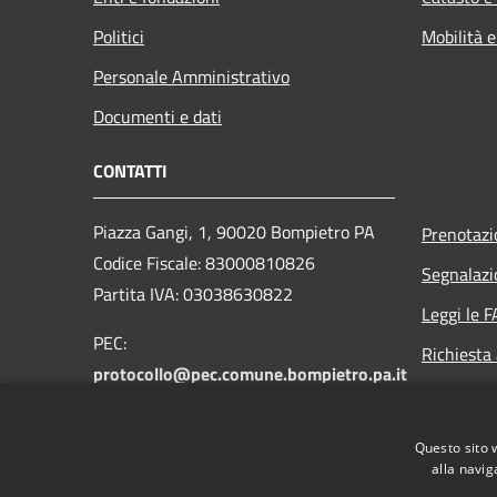
Politici
Mobilità e
Personale Amministrativo
Documenti e dati
CONTATTI
Piazza Gangi, 1, 90020 Bompietro PA
Prenotaz
Codice Fiscale: 83000810826
Segnalazi
Partita IVA: 03038630822
Leggi le 
PEC:
Richiesta
protocollo@pec.comune.bompietro.pa.it
Email:
protocollo@comune.bompietro.pa.it
Questo sito 
Centralino Unico: 0921 561400
alla navig