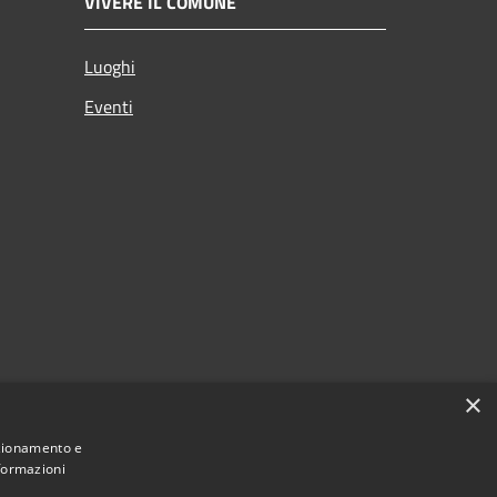
VIVERE IL COMUNE
Luoghi
Eventi
×
nzionamento e
nformazioni