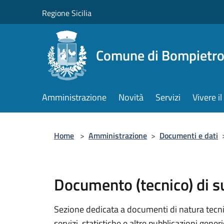
Salta al contenuto principale
Regione Sicilia
Comune di Bompietr
Amministrazione
Novità
Servizi
Vivere 
Home
>
Amministrazione
>
Documenti e dati
Documento (tecnico) di 
Sezione dedicata a documenti di natura tecnica
servizi, statistiche e altre pubblicazioni gener