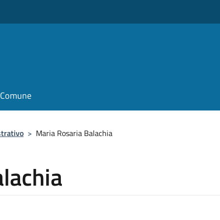
o
il Comune
trativo
>
Maria Rosaria Balachia
lachia