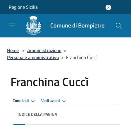
Salta al contenuto principale
Regione Sicilia
Comune di Bompietro
Home
>
Amministrazione
>
Personale amministrativo
>
Franchina Cuccì
Franchina Cuccì
Condividi
Vedi azioni
INDICE DELLA PAGINA