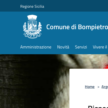
Salta al contenuto principale
Regione Sicilia
Comune di Bompietr
Amministrazione
Novità
Servizi
Vivere 
Home
>
Arg