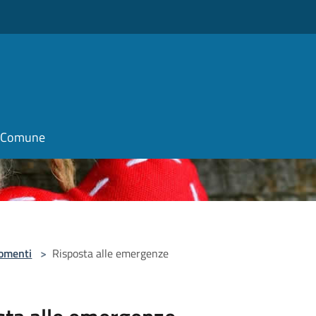
o
il Comune
omenti
>
Risposta alle emergenze