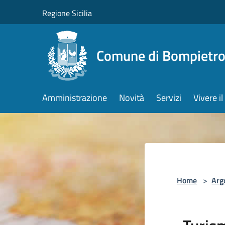
Salta al contenuto principale
Regione Sicilia
Comune di Bompietr
Amministrazione
Novità
Servizi
Vivere 
Home
>
Arg