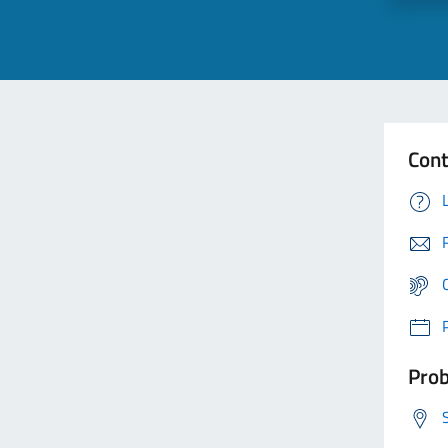
Cont
Prob