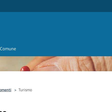
o
il Comune
omenti
>
Turismo