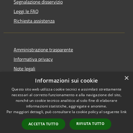
Segnalazione disservizio
Leggi le FAQ
Richiesta assistenza
Amministrazione trasparente
Informativa privacy
Note legali
×
Dichiarazione di accessibilità
Informazioni sui cookie
Questo sito web utilizza cookie tecnici e assimilati strettamente
necessari al corretto funzionamento e alla navigazione del sito,
nonché un cookie tecnico analitico al solo fine di elaborare
informazioni statistiche, aggregate e anonime.
RSS
Copyright © 2026 • Comune di
Per maggiori dettagli, può consultare la cookie policy al seguente
link
Accessibilità
Bompietro • Powered by
Privacy
Municipium
Accesso
•
RIFIUTA TUTTO
ACCETTA TUTTO
Cookie
redazione