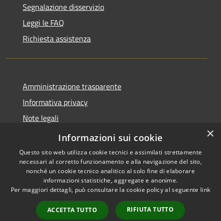
Segnalazione disservizio
Leggi le FAQ
Richiesta assistenza
Amministrazione trasparente
Informativa privacy
Note legali
×
Dichiarazione di accessibilità
Informazioni sui cookie
Questo sito web utilizza cookie tecnici e assimilati strettamente
necessari al corretto funzionamento e alla navigazione del sito,
nonché un cookie tecnico analitico al solo fine di elaborare
informazioni statistiche, aggregate e anonime.
RSS
Copyright © 2026 • Comune di
Per maggiori dettagli, può consultare la cookie policy al seguente
link
Accessibilità
Bompietro • Powered by
Privacy
Municipium
Accesso
•
RIFIUTA TUTTO
ACCETTA TUTTO
Cookie
redazione