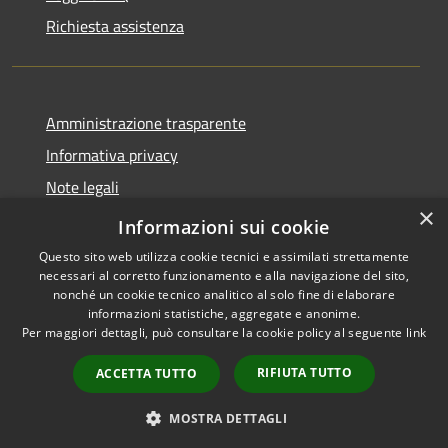
Richiesta assistenza
Amministrazione trasparente
Informativa privacy
Note legali
×
Dichiarazione di accessibilità
Informazioni sui cookie
Questo sito web utilizza cookie tecnici e assimilati strettamente
necessari al corretto funzionamento e alla navigazione del sito,
nonché un cookie tecnico analitico al solo fine di elaborare
informazioni statistiche, aggregate e anonime.
RSS
Copyright © 2026 • Comune di
Per maggiori dettagli, può consultare la cookie policy al seguente
link
Accessibilità
Bompietro • Powered by
Privacy
Municipium
Accesso
•
RIFIUTA TUTTO
ACCETTA TUTTO
Cookie
redazione
Mappa del sito
MOSTRA DETTAGLI