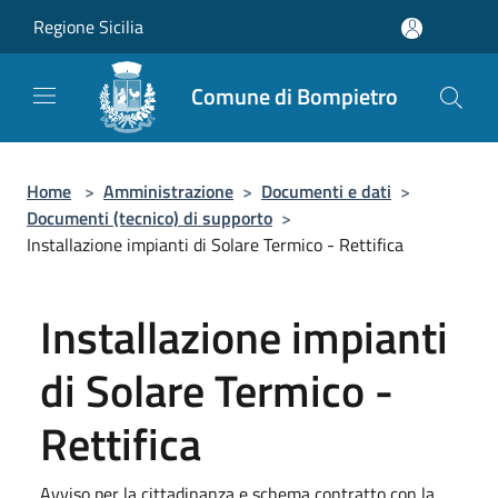
Salta al contenuto principale
Regione Sicilia
Comune di Bompietro
Home
>
Amministrazione
>
Documenti e dati
>
Documenti (tecnico) di supporto
>
Installazione impianti di Solare Termico - Rettifica
Installazione impianti
di Solare Termico -
Rettifica
Avviso per la cittadinanza e schema contratto con la