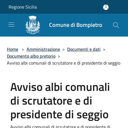
Salta al contenuto principale
Regione Sicilia
Comune di Bompietro
Home
>
Amministrazione
>
Documenti e dati
>
Documento albo pretorio
>
Avviso albi comunali di scrutatore e di presidente di seggio
Avviso albi comunali
di scrutatore e di
presidente di seggio
Avviso albi comunali di scrutatore e di presidente di