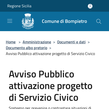
Salta al contenuto principale
Regione Sicilia
Comune di Bompietro
Home
>
Amministrazione
>
Documenti e dati
>
Documento albo pretorio
>
Avviso Pubblico attivazione progetto di Servizio Civico
Avviso Pubblico
attivazione progetto
di Servizio Civico
Sostegno per prevenire o contrastare situazioni di