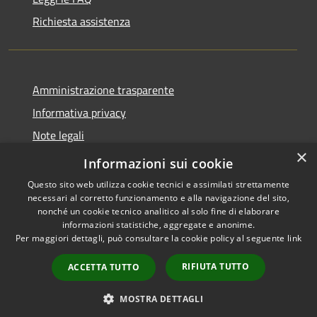
Richiesta assistenza
Amministrazione trasparente
Informativa privacy
Note legali
×
Dichiarazione di accessibilità
Informazioni sui cookie
Questo sito web utilizza cookie tecnici e assimilati strettamente
necessari al corretto funzionamento e alla navigazione del sito,
nonché un cookie tecnico analitico al solo fine di elaborare
informazioni statistiche, aggregate e anonime.
RSS
Copyright © 2026 • Comune di
Per maggiori dettagli, può consultare la cookie policy al seguente
link
Accessibilità
Bompietro • Powered by
Privacy
Municipium
Accesso
•
RIFIUTA TUTTO
ACCETTA TUTTO
Cookie
redazione
Mappa del sito
MOSTRA DETTAGLI