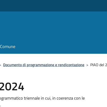
o
il Comune
>
Documento di programmazione e rendicontazione
>
PIAO del 
 2024
grammatico triennale in cui, in coerenza con le
.