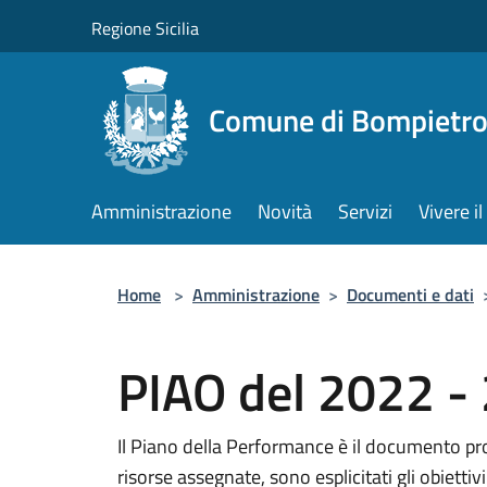
Salta al contenuto principale
Regione Sicilia
Comune di Bompietr
Amministrazione
Novità
Servizi
Vivere 
Home
>
Amministrazione
>
Documenti e dati
PIAO del 2022 -
Il Piano della Performance è il documento pro
risorse assegnate, sono esplicitati gli obiettivi