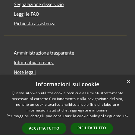
Segnalazione disservizio
Leggi le FAQ
Richiesta assistenza
Amministrazione trasparente
Informativa privacy
Note legali
×
Dichiarazione di accessibilità
Informazioni sui cookie
Questo sito web utilizza cookie tecnici e assimilati strettamente
necessari al corretto funzionamento e alla navigazione del sito,
nonché un cookie tecnico analitico al solo fine di elaborare
informazioni statistiche, aggregate e anonime.
RSS
Copyright © 2026 • Comune di
Per maggiori dettagli, può consultare la cookie policy al seguente
link
Accessibilità
Bompietro • Powered by
Privacy
Municipium
Accesso
•
RIFIUTA TUTTO
ACCETTA TUTTO
Cookie
redazione