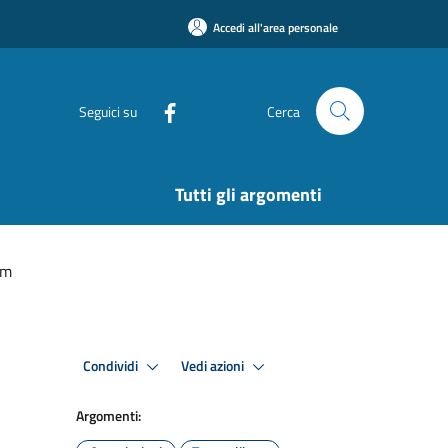
Accedi all'area personale
Seguici su
Cerca
Tutti gli argomenti
um
Condividi
Vedi azioni
Argomenti: