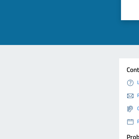
Cont
Prob