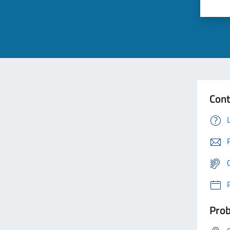
Cont
Prob