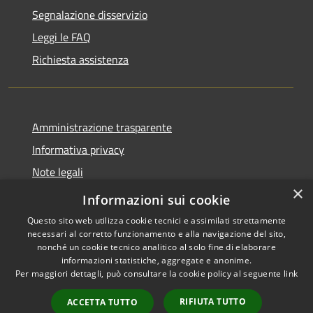
Segnalazione disservizio
Leggi le FAQ
Richiesta assistenza
Amministrazione trasparente
Informativa privacy
Note legali
×
Dichiarazione di accessibilità
Informazioni sui cookie
Questo sito web utilizza cookie tecnici e assimilati strettamente
necessari al corretto funzionamento e alla navigazione del sito,
nonché un cookie tecnico analitico al solo fine di elaborare
informazioni statistiche, aggregate e anonime.
RSS
Copyright © 2026 • Comune di
Per maggiori dettagli, può consultare la cookie policy al seguente
link
Accessibilità
Bompietro • Powered by
Privacy
Municipium
Accesso
•
RIFIUTA TUTTO
ACCETTA TUTTO