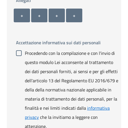
Allegati
Allegato 1
Allegato 2
Allegato 3
Allegato 4
+ Carica allegato 1
+ Carica allegato 2
+ Carica allegato 3
+ Carica allegato 4
+
+
+
+
Accettazione informativa sui dati personali
Procedendo con la compilazione e con l'invio di
questo modulo Lei acconsente al trattamento
dei dati personali forniti, ai sensi e per gli effetti
dell'articolo 13 del Regolamento EU 2016/679 e
della della normativa nazionale applicabile in
materia di trattamento dei dati personali, per la
finalità e nei limiti indicati dalla
informativa
privacy
che la invitiamo a leggere con
attenzione.