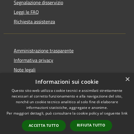
Segnalazione disservizio
Leggi le FAQ
Richiesta assistenza
Amministrazione trasparente
Informativa privacy
Note legali
×
Dichiarazione di accessibilità
Informazioni sui cookie
Questo sito web utilizza cookie tecnici e assimilati strettamente
necessari al corretto funzionamento e alla navigazione del sito,
nonché un cookie tecnico analitico al solo fine di elaborare
informazioni statistiche, aggregate e anonime.
RSS
Copyright © 2026 • Comune di
Per maggiori dettagli, può consultare la cookie policy al seguente
link
Accessibilità
Bompietro • Powered by
Privacy
Municipium
Accesso
•
RIFIUTA TUTTO
ACCETTA TUTTO
Cookie
redazione