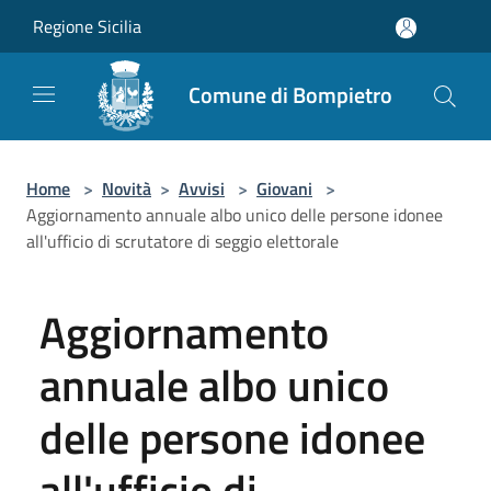
Salta al contenuto principale
Regione Sicilia
Comune di Bompietro
Home
>
Novità
>
Avvisi
>
Giovani
>
Aggiornamento annuale albo unico delle persone idonee
all'ufficio di scrutatore di seggio elettorale
Aggiornamento
annuale albo unico
delle persone idonee
all'ufficio di