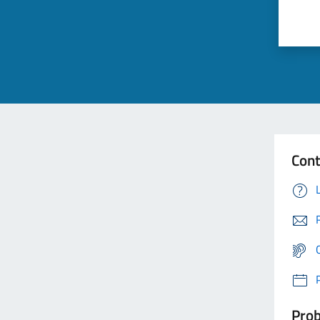
Cont
Prob