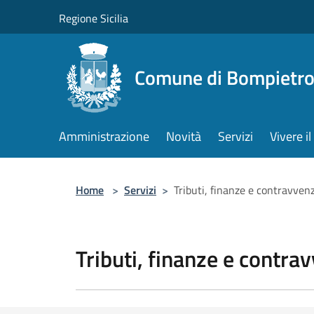
Salta al contenuto principale
Regione Sicilia
Comune di Bompietr
Amministrazione
Novità
Servizi
Vivere 
Home
>
Servizi
>
Tributi, finanze e contravven
Tributi, finanze e contra