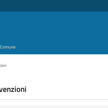
o
il Comune
zioni
vvenzioni