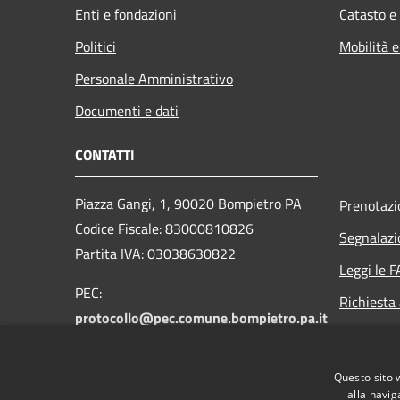
Enti e fondazioni
Catasto e
Politici
Mobilità e
Personale Amministrativo
Documenti e dati
CONTATTI
Piazza Gangi, 1, 90020 Bompietro PA
Prenotaz
Codice Fiscale: 83000810826
Segnalazi
Partita IVA: 03038630822
Leggi le 
PEC:
Richiesta
protocollo@pec.comune.bompietro.pa.it
Email:
protocollo@comune.bompietro.pa.it
Questo sito 
Centralino Unico: 0921 561400
alla navig