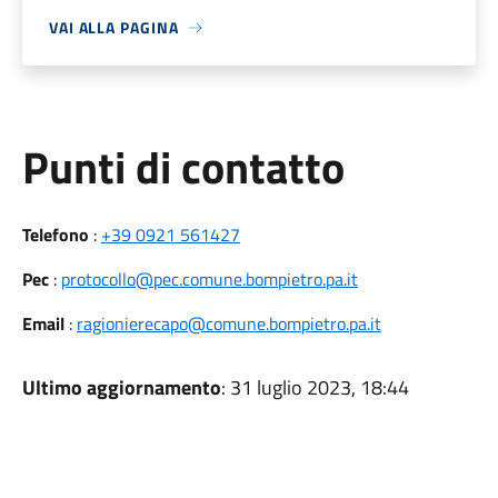
VAI ALLA PAGINA
Punti di contatto
Telefono
:
+39 0921 561427
Pec
:
protocollo@pec.comune.bompietro.pa.it
Email
:
ragionierecapo@comune.bompietro.pa.it
Ultimo aggiornamento
: 31 luglio 2023, 18:44