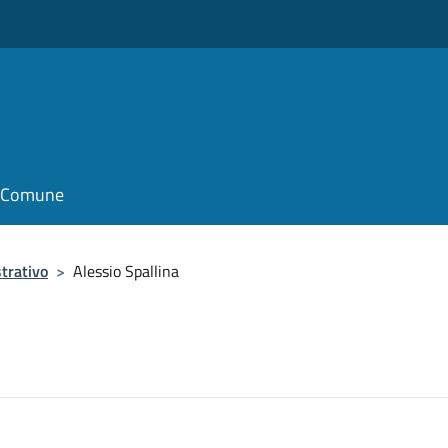
o
il Comune
trativo
>
Alessio Spallina