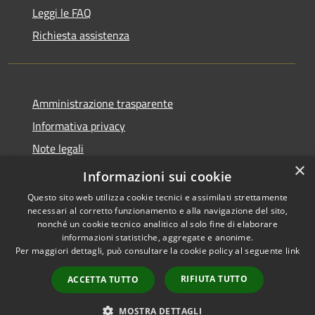
Leggi le FAQ
Richiesta assistenza
Amministrazione trasparente
Informativa privacy
Note legali
×
Dichiarazione di accessibilità
Informazioni sui cookie
Questo sito web utilizza cookie tecnici e assimilati strettamente
necessari al corretto funzionamento e alla navigazione del sito,
nonché un cookie tecnico analitico al solo fine di elaborare
informazioni statistiche, aggregate e anonime.
RSS
Copyright © 2026 • Comune di
Per maggiori dettagli, può consultare la cookie policy al seguente
link
Accessibilità
Bompietro • Powered by
Privacy
Municipium
Accesso
•
RIFIUTA TUTTO
ACCETTA TUTTO
Cookie
redazione
Mappa del sito
MOSTRA DETTAGLI