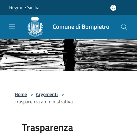
Salta al contenuto principale
Regione Sicilia
Comune di Bompietro
Home
>
Argomenti
>
Trasparenza amministrativa
Trasparenza