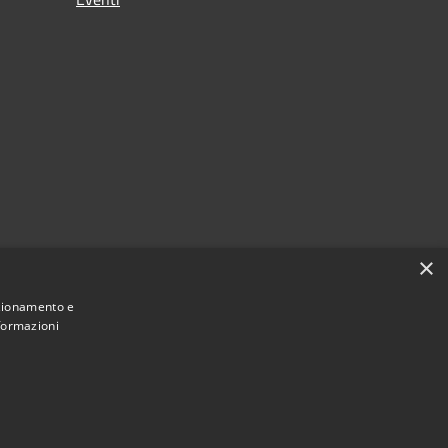
×
nzionamento e
nformazioni
Municipium
Accesso redazione
Bompietro • Powered by
•