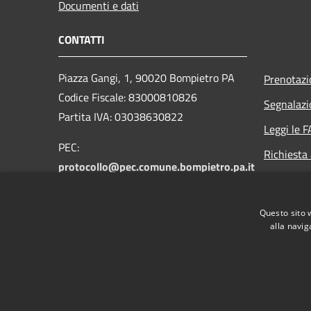
Documenti e dati
CONTATTI
Piazza Gangi, 1, 90020 Bompietro PA
Prenotaz
Codice Fiscale: 83000810826
Segnalazi
Partita IVA: 03038630822
Leggi le 
PEC:
Richiesta
protocollo@pec.comune.bompietro.pa.it
Email:
protocollo@comune.bompietro.pa.it
Questo sito 
Centralino Unico: 0921 561400
alla navig
RSS
Accessibilità
Privacy
Cookie
Mappa de