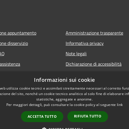
ione appuntamento
Amministrazione trasparente
one disservizio
Informativa privacy
FAQ
Note legali
 assistenza
Dichiarazione di accessibilità
Informazioni sui cookie
web utilizza cookie tecnici e assimilati strettamente necessari al corretto fu
azione del sito, nonché un cookie tecnico analitico al solo fine di elaborare i
statistiche, aggregate e anonime.
Per maggiori dettagli, può consultare la cookie policy al seguente
link
RIFIUTA TUTTO
ACCETTA TUTTO
l sito
Copyright © 2026 • Comune di 