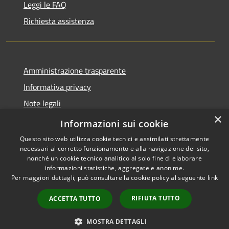
Leggi le FAQ
Richiesta assistenza
Amministrazione trasparente
Informativa privacy
Note legali
×
Dichiarazione di accessibilità
Informazioni sui cookie
Questo sito web utilizza cookie tecnici e assimilati strettamente
necessari al corretto funzionamento e alla navigazione del sito,
nonché un cookie tecnico analitico al solo fine di elaborare
informazioni statistiche, aggregate e anonime.
RSS
Copyright © 2026 • Comune di
Per maggiori dettagli, può consultare la cookie policy al seguente
link
Accessibilità
Bompietro • Powered by
Privacy
Municipium
Accesso
•
RIFIUTA TUTTO
ACCETTA TUTTO
Cookie
redazione
Mappa del sito
MOSTRA DETTAGLI