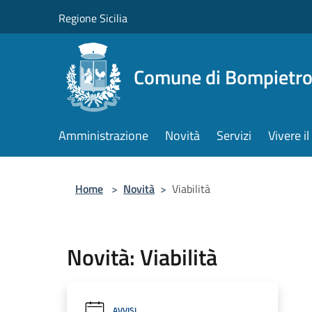
Salta al contenuto principale
Regione Sicilia
Comune di Bompietr
Amministrazione
Novità
Servizi
Vivere 
Home
>
Novità
>
Viabilità
Novità: Viabilità
AVVISI