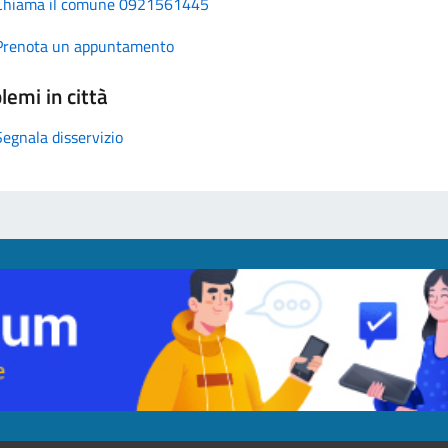
Chiama il comune 0921561445
Prenota un appuntamento
lemi in città
Segnala disservizio