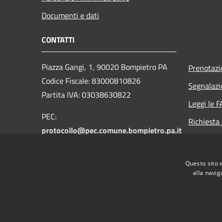
Documenti e dati
CONTATTI
Piazza Gangi, 1, 90020 Bompietro PA
Prenotaz
Codice Fiscale: 83000810826
Segnalazi
Partita IVA: 03038630822
Leggi le 
PEC:
Richiesta
protocollo@pec.comune.bompietro.pa.it
Email:
protocollo@comune.bompietro.pa.it
Questo sito 
Centralino Unico: 0921 561400
alla navig