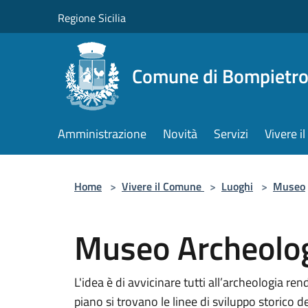
Salta al contenuto principale
Regione Sicilia
Comune di Bompietr
Amministrazione
Novità
Servizi
Vivere 
Home
>
Vivere il Comune
>
Luoghi
>
Museo
Museo Archeolog
L'idea è di avvicinare tutti all’archeologia re
piano si trovano le linee di sviluppo storico d