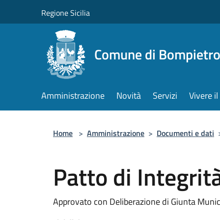
Salta al contenuto principale
Regione Sicilia
Comune di Bompietr
Amministrazione
Novità
Servizi
Vivere 
Home
>
Amministrazione
>
Documenti e dati
Patto di Integrit
Approvato con Deliberazione di Giunta Munic