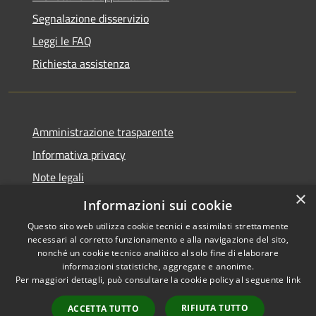
Segnalazione disservizio
Leggi le FAQ
Richiesta assistenza
Amministrazione trasparente
Informativa privacy
Note legali
×
Dichiarazione di accessibilità
Informazioni sui cookie
Questo sito web utilizza cookie tecnici e assimilati strettamente
necessari al corretto funzionamento e alla navigazione del sito,
nonché un cookie tecnico analitico al solo fine di elaborare
informazioni statistiche, aggregate e anonime.
RSS
Copyright © 2026 • Comune di
Per maggiori dettagli, può consultare la cookie policy al seguente
link
Accessibilità
Bompietro • Powered by
Privacy
Municipium
Accesso
•
RIFIUTA TUTTO
ACCETTA TUTTO