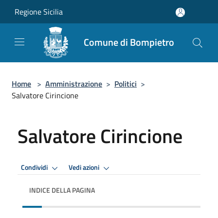
Salta al contenuto principale
Regione Sicilia
Comune di Bompietro
Home
>
Amministrazione
>
Politici
>
Salvatore Cirincione
Salvatore Cirincione
Condividi
Vedi azioni
INDICE DELLA PAGINA