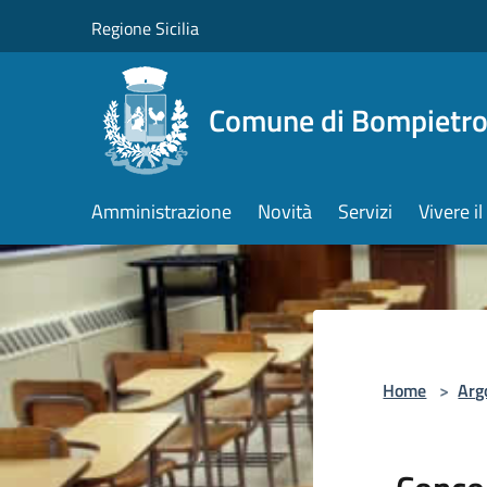
Salta al contenuto principale
Regione Sicilia
Comune di Bompietr
Amministrazione
Novità
Servizi
Vivere 
Home
>
Arg