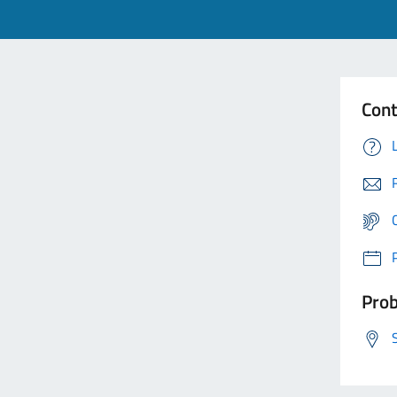
Cont
Prob