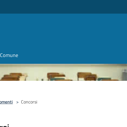
o
il Comune
omenti
>
Concorsi