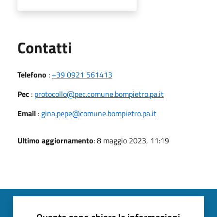
Utili
Contatti
Telefono
:
+39 0921 561413
Pec
:
protocollo@pec.comune.bompietro.pa.it
Email
:
gina.pepe@comune.bompietro.pa.it
Ultimo aggiornamento
: 8 maggio 2023, 11:19